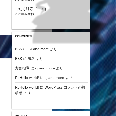
ごたく対応ゴースト
2023/02/23(木)
COMMENTS
BBS
に
DJ and more
より
BBS
に
匿名
より
投
稿
方言指導
に
dj and more
より
日:
ReHello world!
に
dj and more
より
ReHello world!
に
WordPress コメントの投
稿者
より
ARTICLE