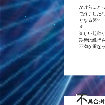
かけらにと
で終了した
となる筈で
す。
楽しい起動
期待は維持
不満が重な
不
具合掲