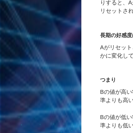
りすると、
リセットさ
長期の好感度(
Aがリセッ
かに変化し
つまり
Bの値が高
準よりも高
Bの値が低
準よりも低