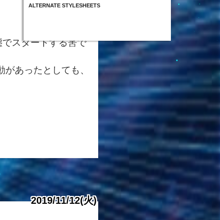
ALTERNATE STYLESHEETS
態でスタートする筈で
動があったとしても、
2019/11/12(火)
投
稿