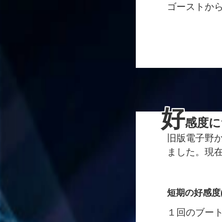
ゴーストか
好
感度に
旧版電子野
ました。現
短期の好感度(
１回のブー