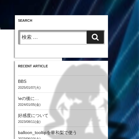
SEARCH
検
投
検
稿
索:
日:
索
RECENT ARTICLE
BBS
2025/01/07(火)
\eの後に…
2024/01/05(金)
好感度について
2023/08/11(金)
balloon_tooltipを華和梨で使う
2023/06/10(土)