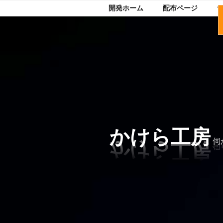
開発ホーム
配布ページ
コ
ン
テ
ン
ツ
へ
ス
キ
かけら工房
ッ
伺
プ