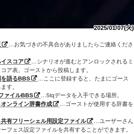
2025/01/07(火)
板
…お気づきの不具合がありましたらご連絡くださ
ハイスコア
…シナリオが進むとアンロックされるミ
スコア表。ゴーストから投稿します。
を語るBBS
…ここに登録すると、たまにゴース
みます。
ファイルBBS
…5tqデータを入手できる場所。
らオンライン辞書作成
…ゴーストが使用する辞書を
。
ら共有フリーシェル用設定ファイル
…ユーザーさん
サーフェス設定ファイルを共有することができます。