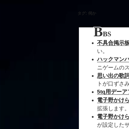
タグ:
伺か
B
BS
不具合掲示
い。
ハックマン
ニゲームの
思い出の歌詞
トが口ずさ
5tq用デーア
電子野かけ
拡張します
電子野かけ
が設定した