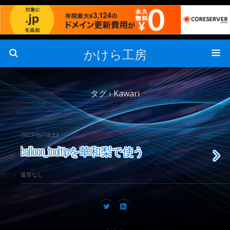
かけら工房
タグ › Kawari
2023/06/10(土)
balloon_tooltipを華和梨で使う
返答なし