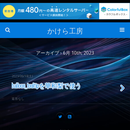
かけら工房
アーカイブ › 6月 10th, 2023
2023/06/10(土)
balloon_tooltipを華和梨で使う
返答なし