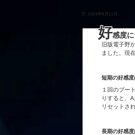
日:
2023年8月11日
好
感度に
旧版電子野
ました。現
短期の好感度(
１回のブー
りすると、
リセットさ
長期の好感度(