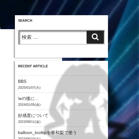
SEARCH
検
投
検
稿
索:
日:
索
RECENT ARTICLE
BBS
2025/01/07(火)
\eの後に…
2024/01/05(金)
好感度について
2023/08/11(金)
balloon_tooltipを華和梨で使う
2023/06/10(土)