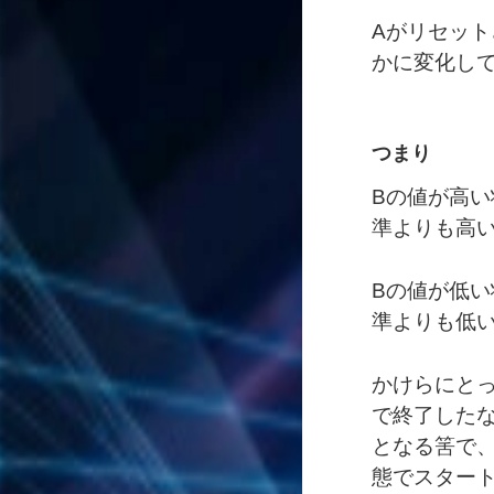
Aがリセッ
かに変化し
つまり
Bの値が高
準よりも高
Bの値が低
準よりも低
かけらにと
で終了した
となる筈で
態でスター