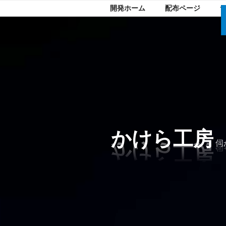
開発ホーム
配布ページ
コ
ン
テ
ン
ツ
へ
ス
キ
かけら工房
ッ
伺
プ