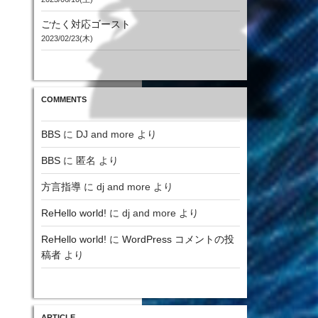
ごたく対応ゴースト
2023/02/23(木)
COMMENTS
BBS
に
DJ and more
より
BBS
に
匿名
より
方言指導
に
dj and more
より
ReHello world!
に
dj and more
より
ReHello world!
に
WordPress コメントの投
稿者
より
ARTICLE