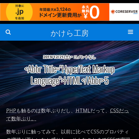
かけら工房
2019/12/21(土) • コメントなし
<abbr Title="HyperText Markup
Language">HTML</abbr>5
PHP
も触るのは数年ぶりだし、
HTML
だって、
CSSだっ
て数年ぶり。
数年ぶりに触ってみて、以前に比べてCSSのプロパティ