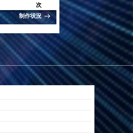
次
制作状況
次
の
投
稿