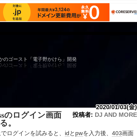
サンプルページ
font size
かのゴースト「電子野かけら」開発
2020/01/03(金)
ressのログイン画面
投稿者:
DJ AND MORE
なる。
でログインを試みると、
id
と
pw
を入力後、
403
画面