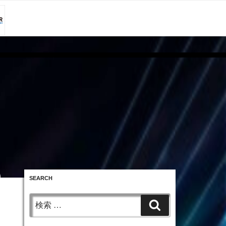
SEARCH
投
稿
検
日:
検
索:
索