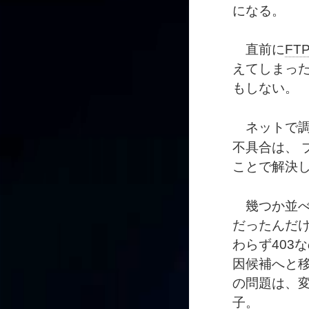
になる。
直前に
FT
えてしまっ
もしない。
ネットで調
不具合は、 
ことで解決
幾つか並べ
だったんだ
わらず403
因候補へと
の問題は、
子。