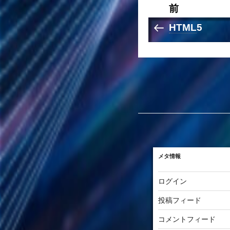
前
投
HTML
5
過
稿
ナ
去
ビ
の
ゲ
ー
投
シ
稿
ョ
メタ情報
ン
ログイン
投稿フィード
コメントフィード