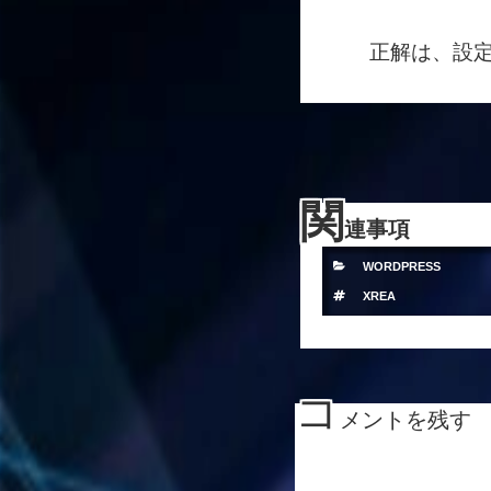
正解は、設
関
連事項
カ
WORDPRESS
テ
タ
XREA
ゴ
グ
リ
ー
コ
メントを残す