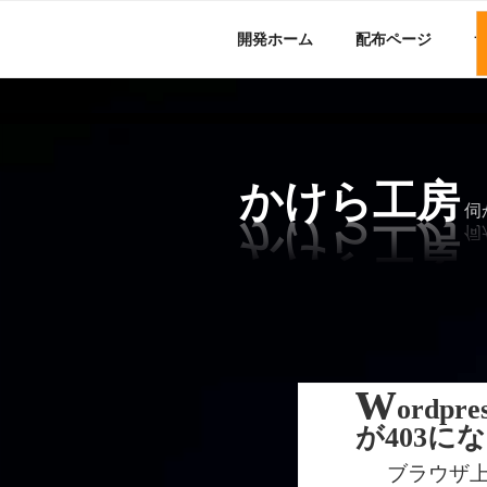
開発ホーム
配布ページ
コ
ン
テ
ン
かけら工房
ツ
伺
へ
ス
キ
ッ
プ
w
ordp
が403に
ブラウザ上