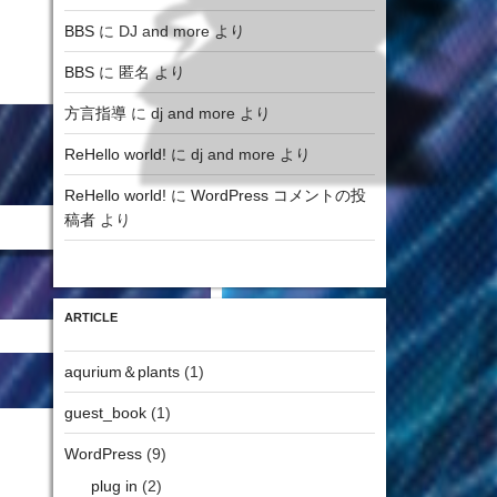
BBS
に
DJ and more
より
BBS
に
匿名
より
方言指導
に
dj and more
より
ReHello world!
に
dj and more
より
ReHello world!
に
WordPress コメントの投
稿者
より
ARTICLE
aqurium＆plants
(1)
guest_book
(1)
WordPress
(9)
plug in
(2)